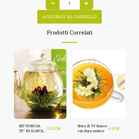
AGGIUNGI AL CARRELLO
Prodotti Correlati
SET FIORI DA
Sfera di Te' bianco
22.00
€
4.50
€
TE^ IN SCATOLA
con fiore esotico
MAGNETICA