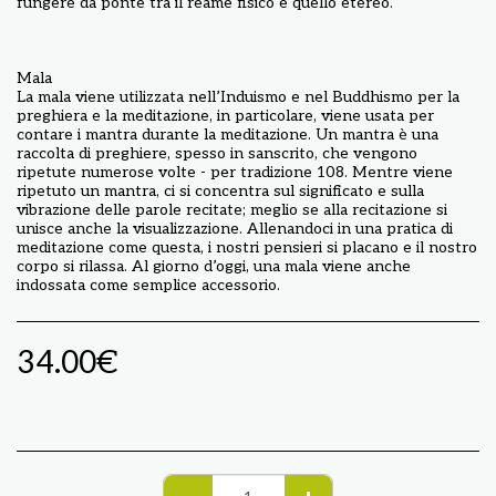
fungere da ponte tra il reame fisico e quello etereo.
Mala
La mala viene utilizzata nell’Induismo e nel Buddhismo per la
preghiera e la meditazione, in particolare, viene usata per
contare i mantra durante la meditazione. Un mantra è una
raccolta di preghiere, spesso in sanscrito, che vengono
ripetute numerose volte - per tradizione 108. Mentre viene
ripetuto un mantra, ci si concentra sul significato e sulla
vibrazione delle parole recitate; meglio se alla recitazione si
unisce anche la visualizzazione. Allenandoci in una pratica di
meditazione come questa, i nostri pensieri si placano e il nostro
corpo si rilassa. Al giorno d’oggi, una mala viene anche
indossata come semplice accessorio.
34.00
€