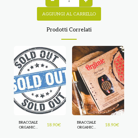
AGGIUNGI AL CARRELLO
Prodotti Correlati
BRACCIALE
BRACCIALE
18.90
€
18.90
€
ORGANIC
ORGANIC
"GOODNESS" -
"GOODNESS"
JASMINE
JASMINE