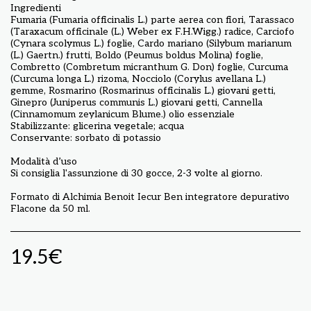
Ingredienti
Fumaria (Fumaria officinalis L.) parte aerea con fiori, Tarassaco
(Taraxacum officinale (L.) Weber ex F.H.Wigg.) radice, Carciofo
(Cynara scolymus L.) foglie, Cardo mariano (Silybum marianum
(L.) Gaertn.) frutti, Boldo (Peumus boldus Molina) foglie,
Combretto (Combretum micranthum G. Don) foglie, Curcuma
(Curcuma longa L.) rizoma, Nocciolo (Corylus avellana L.)
gemme, Rosmarino (Rosmarinus officinalis L.) giovani getti,
Ginepro (Juniperus communis L.) giovani getti, Cannella
(Cinnamomum zeylanicum Blume.) olio essenziale
Stabilizzante: glicerina vegetale; acqua
Conservante: sorbato di potassio
Modalità d’uso
Si consiglia l'assunzione di 30 gocce, 2-3 volte al giorno.
Formato di Alchimia Benoit Iecur Ben integratore depurativo
Flacone da 50 ml.
19.5
€