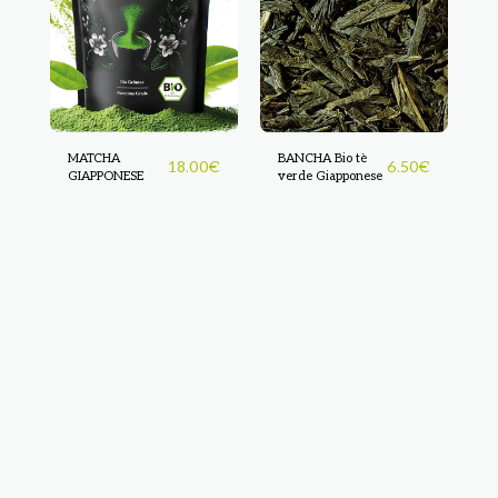
MATCHA
BANCHA Bio tè
18.00
€
6.50
€
GIAPPONESE
verde Giapponese